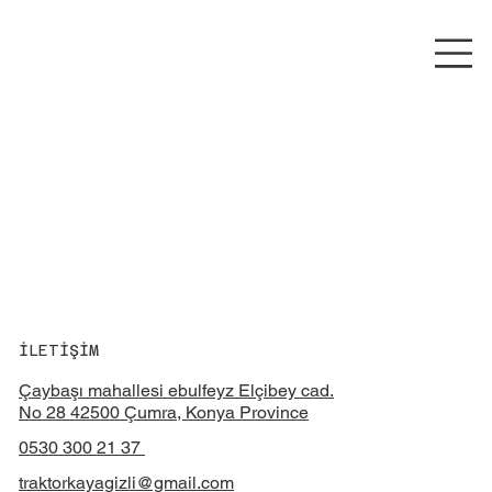
İLETİŞİM
Çaybaşı mahallesi ebulfeyz Elçibey cad.
No 28 42500 Çumra, Konya Province
0530 300 21 37
traktorkayagizli@gmail.com